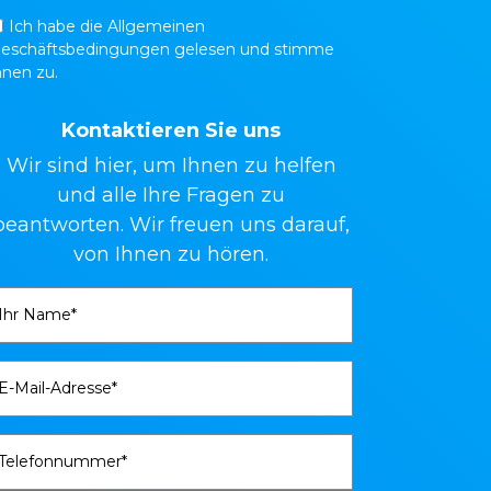
Ich habe die Allgemeinen
eschäftsbedingungen gelesen und stimme
hnen zu.
Kontaktieren Sie uns
Wir sind hier, um Ihnen zu helfen
und alle Ihre Fragen zu
beantworten. Wir freuen uns darauf,
von Ihnen zu hören.