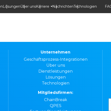
en
Lösungen
Über uns
Karriere
Nachrichten
Technologien
FA
Unternehmen
Geschäftsprozess-Integrationen
Über uns
Dienstleistungen
Lösungen
Technologien
Mitgliedsfirmen:
ChainBreak
QPES