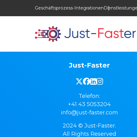
Geschäftsprozess-Integrationen
Dienstleistung
Just-Faster
Telefon:
+41 43 5053204
info@just-faster.com
2024 © Just-Faster.
All Rights Reserved