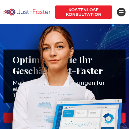
KOSTENLOSE
KONSULTATION
Optimieren Sie Ihr
Geschäft, Just-Faster
Maßgeschneiderte Lösungen für
eine nachhaltige digitale
Transformation
MEHR ERFAHREN