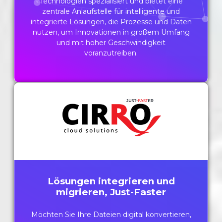
Technologien spezialisiert und bietet eine
zentrale Anlaufstelle für intelligente und
integrierte Lösungen, die Prozesse und Daten
nutzen, um Innovationen in großem Umfang
und mit hoher Geschwindigkeit
voranzutreiben.
Lösungen integrieren und
migrieren, Just-Faster
Möchten Sie Ihre Dateien digital konvertieren,