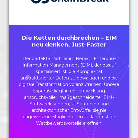
Die Ketten durchbrechen – EIM
neu denken, Just-Faster
Der perfekte Partner im Bereich Enterprise
Information Management (EIM), der darauf
spezialisiert ist, die Komplexität
unstrukturierter Daten zu bewältigen und die
digitale Transformation voranzutreiben. Unsere
Expertise liegt in der Entwicklung
anspruchsvoller, maßgeschneiderter EIM-
Softwarelösungen, IT-Strategien und
architektonischer Entwürfe, die nie
dagewesene Möglichkeiten für langfristige
Wettbewerbsvorteile eröffnen.