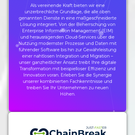
Als vereinende Kraft bieten wir eine
unzerbrechliche Grundlage, die alle oben
genannten Dienste in eine maßgeschneiderte
Lösung integriert. Von der Beherrschung von
Enterprise Information Management (EIM)
und herausragenden Cloud-Services über die
Nutzung modernster Prozesse und Daten mit
führender Software bis hin zur Gewährleistung
einer nahtlosen Integration und Migration –
unser ganzheitlicher Ansatz treibt Ihre digitale
Transformation mit beispielloser Effizienz und
Innovation voran. Erleben Sie die Synergie
unserer kombinierten Fachkenntnisse und
treiben Sie Ihr Unternehmen zu neuen
Höhen.