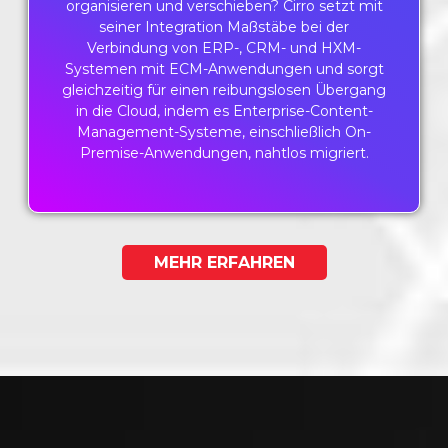
organisieren und verschieben? Cirro setzt mit
seiner Integration Maßstäbe bei der
Verbindung von ERP-, CRM- und HXM-
Systemen mit ECM-Anwendungen und sorgt
gleichzeitig für einen reibungslosen Übergang
in die Cloud, indem es Enterprise-Content-
Management-Systeme, einschließlich On-
Premise-Anwendungen, nahtlos migriert.
MEHR ERFAHREN