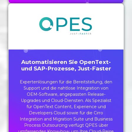
Automatisieren Sie OpenText-
und SAP-Prozesse, Just-Faster
Expertenlösungen für die Bereitstellung, den
Support und die nahtlose Integration von
OEM-Software, angepassten Release-
Upgrades und Cloud-Diensten. Als Spezialist
für OpenText Content, Experience und
Developers Cloud sowie für die Cirro
Integration and Migration Suite und Business
Process Outsourcing verfügt QPES über
umfassendes Know-how, um Ihre Cloud-Reise