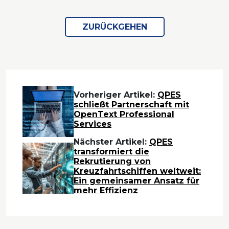
ZURÜCKGEHEN
Vorheriger Artikel:
QPES
schließt Partnerschaft mit
OpenText Professional
Services
Nächster Artikel:
QPES
transformiert die
Rekrutierung von
Kreuzfahrtschiffen weltweit:
Ein gemeinsamer Ansatz für
mehr Effizienz