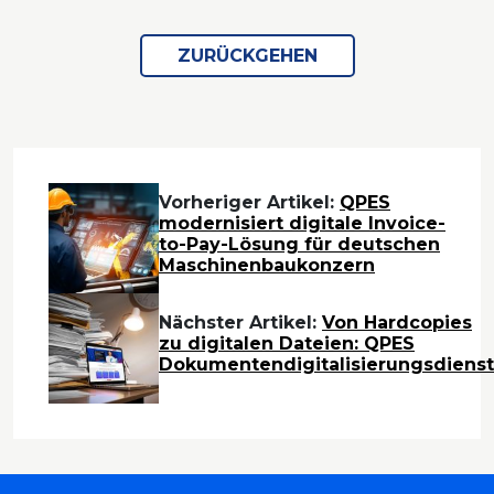
ZURÜCKGEHEN
Vorheriger Artikel:
QPES
modernisiert digitale Invoice-
to-Pay-Lösung für deutschen
Maschinenbaukonzern
Nächster Artikel:
Von Hardcopies
zu digitalen Dateien: QPES
Dokumentendigitalisierungsdienst